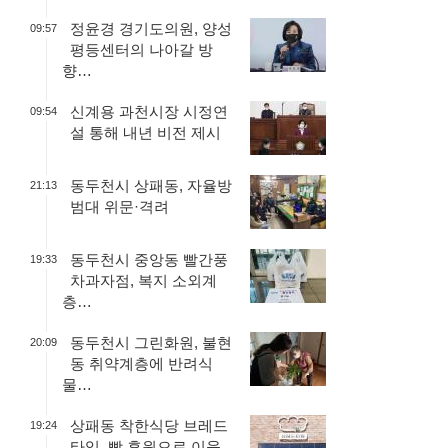
정윤경 경기도의원, 양성
09:57
평등센터의 나아갈 방
향…
신계용 과천시장 시정연
09:54
설 통해 내년 비전 제시
동두천시 상패동, 자율방
21:13
범대 위문·격려
동두천시 중앙동 빨간풍
19:33
차과자점, 복지 소외계
층…
동두천시 그린화원, 불현
20:09
동 취약계층에 반려식
물…
상패동 착한식당 브레드
19:24
타임, 빵 후원으로 이웃…