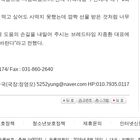
 먹고 싶어도 사먹지 못했는데 깜짝 선물 받은 것처럼 너무
에 도움의 손길을 내밀어 주시는 브레드타임 지종환 대표에
바란다”라고 전했다.
 Fax : 031-860-2640
국장:정영모) 5252yung@naver.com HP:010.7935.0117
보호정책
청소년보호정책
제휴문의
인터넷신
록번호 : 충북 아00181 ｜ 등록연월일 : 2016년 8월 16일 ｜ 대표ㆍ발행인 : 