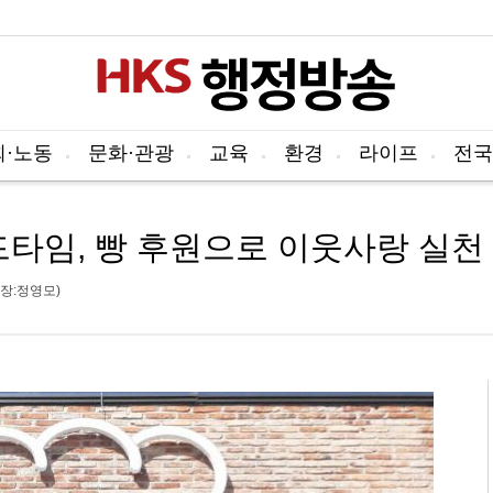
회·노동
문화·관광
교육
환경
라이프
전국
타임, 빵 후원으로 이웃사랑 실천
장:정영모)