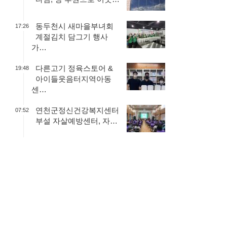
동두천시 새마을부녀회
17:26
계절김치 담그기 행사
가…
다른고기 정육스토어 &
19:48
아이들웃음터지역아동
센…
연천군정신건강복지센터
07:52
부설 자살예방센터, 자…