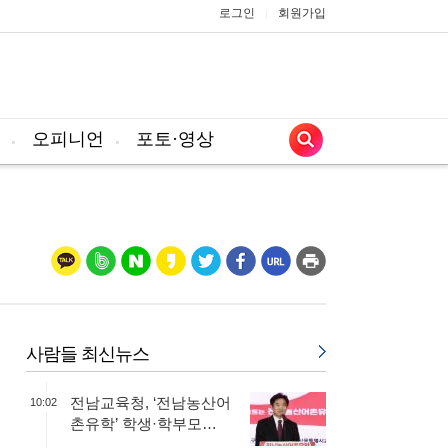
로그인
회원가입
|
오피니언
포토·영상
사람들 최신뉴스
전남교육청, ‘전남농산어
10:02
촌유학’ 학생·학부모…