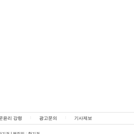
문윤리 강령
광고문의
기사제보
한기건 | 편집인 : 한기건